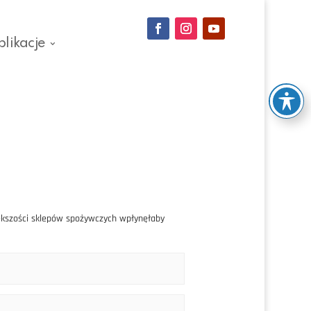
blikacje
iększości sklepów spożywczych wpłynęłaby