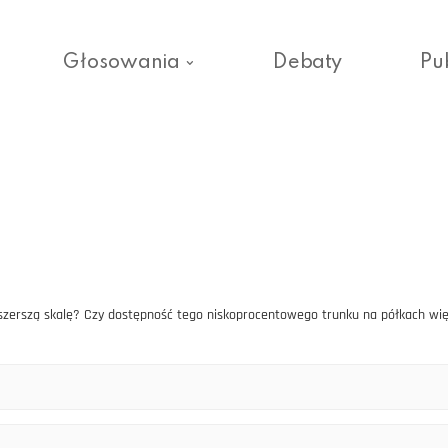
Głosowania
Debaty
Pu
a szerszą skalę? Czy dostępność tego niskoprocentowego trunku na półkach w