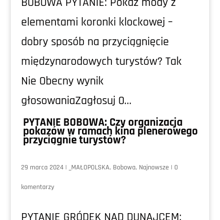
BOBOWA PYTANIE: Pokaz mody z
elementami koronki klockowej –
dobry sposób na przyciągnięcie
międzynarodowych turystów? Tak
Nie Obecny wynik
głosowaniaZagłosuj 0...
PYTANIE BOBOWA: Czy organizacja
pokazów w ramach kina plenerowego
przyciągnie turystów?
29 marca 2024
|
_MAŁOPOLSKA
,
Bobowa
,
Najnowsze
|
0
komentarzy
PYTANIE GRÓDEK NAD DUNAJCEM: