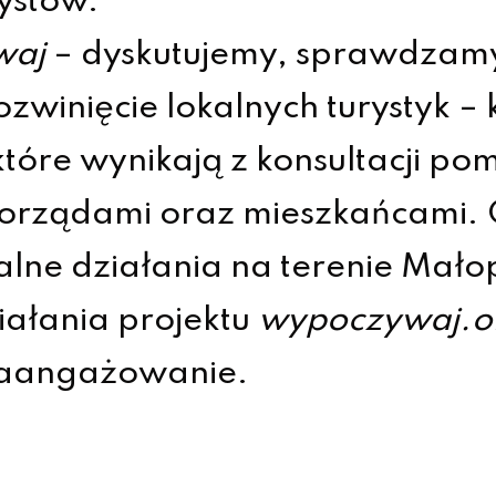
rystów.
waj
– dyskutujemy, sprawdzamy
zwinięcie lokalnych turystyk 
tóre wynikają z konsultacji po
ządami oraz mieszkańcami. Or
ne działania na terenie Małopo
iałania projektu
wypoczywaj.o
zaangażowanie.