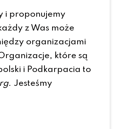
 i proponujemy
– każdy z Was może
między organizacjami
ganizacje, które są
lski i Podkarpacia to
rg
. Jesteśmy