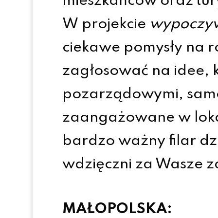
mieszkańców oraz tu
W projekcie
wypoczy
ciekawe pomysły na ro
zagłosować na idee, k
pozarządowymi, samor
zaangażowane w lokal
bardzo ważny filar dz
wdzięczni za Wasze 
MAŁOPOLSKA: