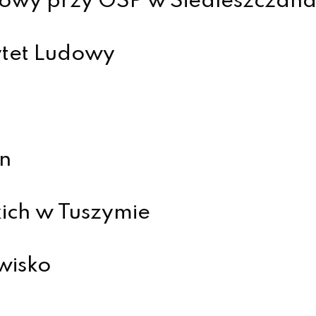
towy przy OSP w Siedleszczan
ytet Ludowy
n
ich w Tuszymie
wisko