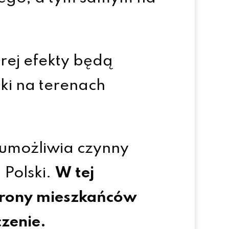
órej efekty będą
yki na terenach
 umożliwia czynny
 Polski.
W tej
strony mieszkańców
zenie.