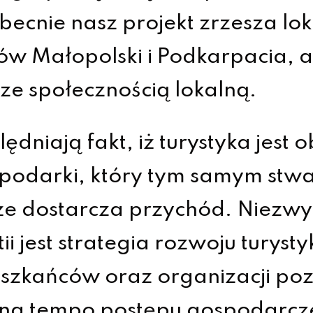
Obecnie nasz projekt zrzesza lo
w Małopolski i Podkarpacia, a
ze społecznością lokalną.
ędniają fakt, iż turystyka jest
ospodarki, który tym samym stw
kże dostarcza przychód. Niezw
i jest strategia rozwoju turysty
eszkańców oraz organizacji p
na tempo postępu gospodarcz