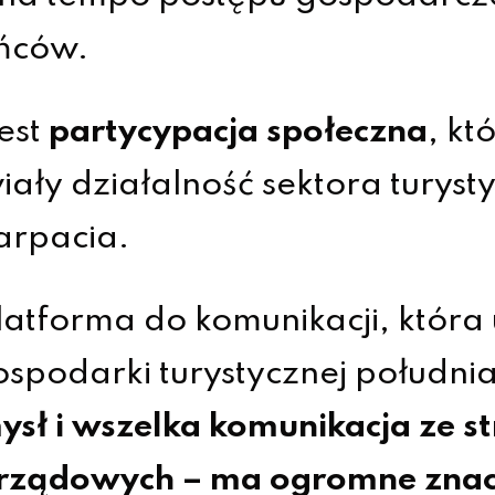
ańców.
est
partycypacja społeczna
, kt
ały działalność sektora turyst
arpacia.
atforma do komunikacji, która
spodarki turystycznej południa
ysł i wszelka komunikacja ze 
arządowych – ma ogromne znac