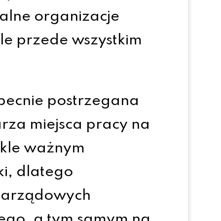
kalne organizacje
le przede wszystkim
 obecnie postrzegana
arza miejsca pracy na
ykle ważnym
ki, dlatego
ozarządowych
ego, a tym samym na