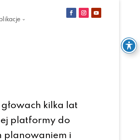
blikacje
głowach kilka lat
nej platformy do
im planowaniem i