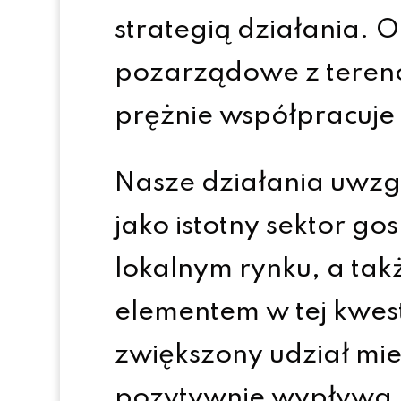
strategią działania. 
pozarządowe z terenó
prężnie współpracuje 
Nasze działania uwzgl
jako istotny sektor g
lokalnym rynku, a ta
elementem w tej kwesti
zwiększony udział mi
pozytywnie wypływa 