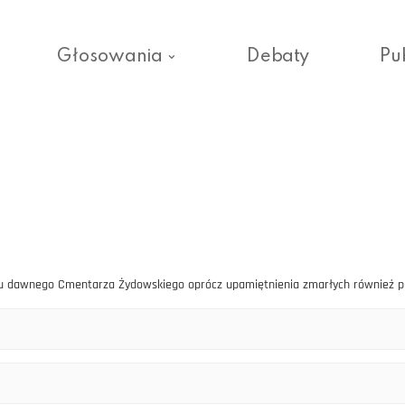
Głosowania
Debaty
Pu
cu dawnego Cmentarza Żydowskiego oprócz upamiętnienia zmarłych również pr