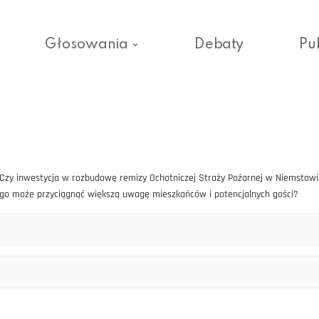
Głosowania
Debaty
Pu
zy inwestycja w rozbudowę remizy Ochotniczej Straży Pożarnej w Niemstowie 
iego może przyciągnąć większą uwagę mieszkańców i potencjalnych gości?