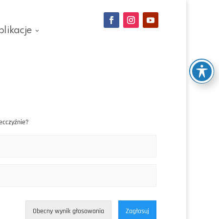
blikacje
decczyźnie?
Obecny wynik głosowania
Zagłosuj