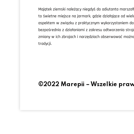
Majątek ziemski należący niegdyś do adiutanta marsza
to świetne miejsce na jarmark, gdzie działające od wiel
aspektem w związku z praktycznym wykorzystaniem dost
bezpośrednio z działaniami z zakresu odtworzenia stroj
zmiany w ich zbrojach i narzędziach obserwować można b
tradycji.
©2022 Marepii – Wszelkie pra