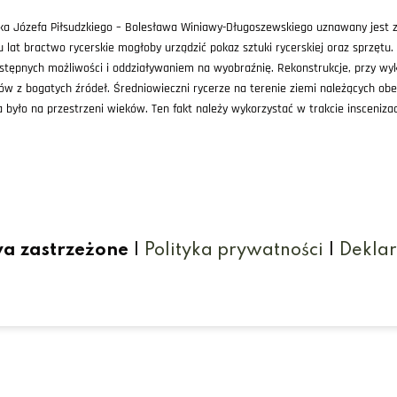
łka Józefa Piłsudzkiego – Bolesława Winiawy-Długoszewskiego uznawany jest 
u lat bractwo rycerskie mogłoby urządzić pokaz sztuki rycerskiej oraz sprzętu
ępnych możliwości i oddziaływaniem na wyobraźnię. Rekonstrukcje, przy wyk
ów z bogatych źródeł. Średniowieczni rycerze na terenie ziemi należących obec
yło na przestrzeni wieków. Ten fakt należy wykorzystać w trakcie inscenizac
wa zastrzeżone
|
Polityka prywatności
|
Deklar