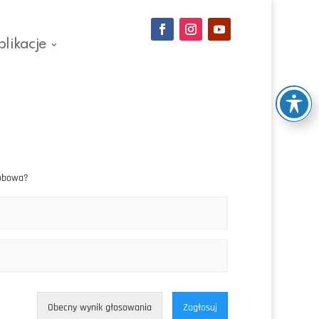
blikacje
Bobowa?
Obecny wynik głosowania
Zagłosuj