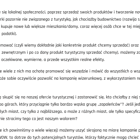
się lokalnej społeczności, poprzez sprzedaż swoich produktów i tworzenie no
rki pozornie nie związanego z turystyką, jak chociażby budownictwo (rozwija 
a, kupuje nowe lub większe mieszkania/domy, coraz więcej osób chce w tej miej
 podatki).
mować (czyli wiemy dokładnie jaki konkretnie produkt chcemy sprzedać) oraz wy
 zewnętrznym i po co dany produkt turystyczny sprzedać chcemy), możemy z
a oczekiwane, wymierne, a przede wszystkim realne efekty.
wiele z nich ma ochotę promować się wszędzie i mówić do wszystkich o wszys
że sobie oczywiście pozwolić na kampanię wizerunkową, z wykorzystaniem najw
kupić się na naszej ofercie turystycznej i zastanowić się, kto chciałby z niej
po górach, który przyciągnie tylko bardzo wąska grupę „zapaleńców”? Jeśli jed
ych miast, czy tylko z najbliższego, a może z różnych miast, ale tylko specyfic
nie stracimy tego co jest naszym walorem?
ie ich powinniśmy o wiele więcej) możemy uszyć skrojoną na miarę kampanie p
WOW, to dotrze do tych potencjalnych turystów, którzy faktycznie mogą chcieć