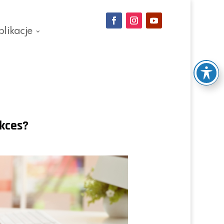
blikacje
ukces?