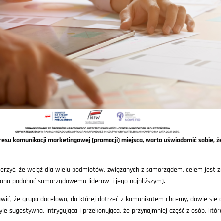
resu komunikacji marketingowej (promocji) miejsca, warto uświadomić sobie, że
ierzyć, że wciąż dla wielu podmiotów, związanych z samorządem, celem jest zre
 ona podobać samorządowemu liderowi i jego najbliższym).
ić, że grupa docelowa, do której dotrzeć z komunikatem chcemy, dowie się o 
yle sugestywna, intrygująca i przekonująca, że przynajmniej część z osób, k