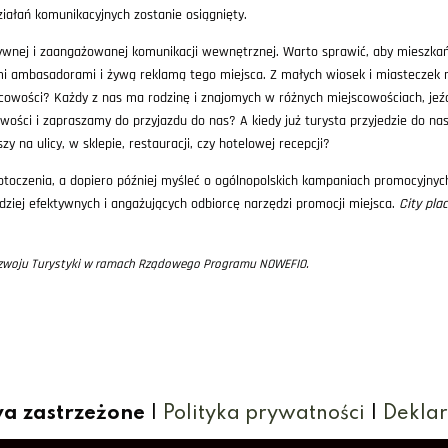
ziałań komunikacyjnych zostanie osiągnięty.
wnej i zaangażowanej komunikacji wewnętrznej. Warto sprawić, aby mieszkań
nymi ambasadorami i żywą reklamą tego miejsca. Z małych wiosek i miasteczek 
jscowości? Każdy z nas ma rodzinę i znajomych w różnych miejscowościach, 
ści i zapraszamy do przyjazdu do nas? A kiedy już turysta przyjedzie do nas
y na ulicy, w sklepie, restauracji, czy hotelowej recepcji?
toczenia, a dopiero później myśleć o ogólnopolskich kampaniach promocyjnych
ardziej efektywnych i angażujących odbiorcę narzędzi promocji miejsca.
City pla
 Rozwoju Turystyki w ramach Rządowego Programu NOWEFIO.
wa zastrzeżone
|
Polityka prywatności
|
Deklar