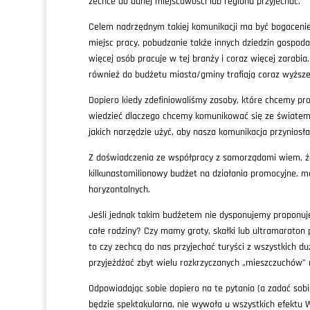
zechce do danej miejscowości lub regionu przyjechać.
Celem nadrzędnym takiej komunikacji ma być bogacenie 
miejsc pracy, pobudzanie także innych dziedzin gospoda
więcej osób pracuje w tej branży i coraz więcej zarabi
również do budżetu miasta/gminy trafiają coraz wyższe
Dopiero kiedy zdefiniowaliśmy zasoby, które chcemy pro
wiedzieć dlaczego chcemy komunikować się ze światem
jakich narzędzie użyć, aby nasza komunikacja przyniosł
Z doświadczenia ze współpracy z samorządami wiem, że 
kilkunastomilionowy budżet na działania promocyjne, mo
horyzontalnych.
Jeśli jednak takim budżetem nie dysponujemy proponuję s
całe rodziny? Czy mamy groty, skałki lub ultramaraton 
to czy zechcą do nas przyjechać turyści z wszystkich duż
przyjeżdżać zbyt wielu rozkrzyczanych „mieszczuchów” 
Odpowiadając sobie dopiero na te pytania (a zadać sob
będzie spektakularna, nie wywoła u wszystkich efektu 