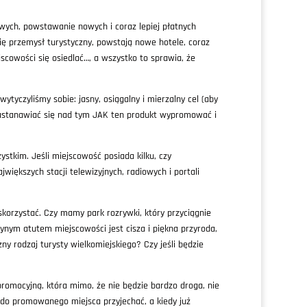
wych, powstawanie nowych i coraz lepiej płatnych
się przemysł turystyczny, powstają nowe hotele, coraz
scowości się osiedlać…, a wszystko to sprawia, że
tyczyliśmy sobie: jasny, osiągalny i mierzalny cel (aby
astanawiać się nad tym JAK ten produkt wypromować i
tkim. Jeśli miejscowość posiada kilku, czy
iększych stacji telewizyjnych, radiowych i portali
 skorzystać. Czy mamy park rozrywki, który przyciągnie
ynym atutem miejscowości jest cisza i piękna przyroda,
zny rodzaj turysty wielkomiejskiego? Czy jeśli będzie
romocyjną, która mimo, że nie będzie bardzo droga, nie
 do promowanego miejsca przyjechać, a kiedy już