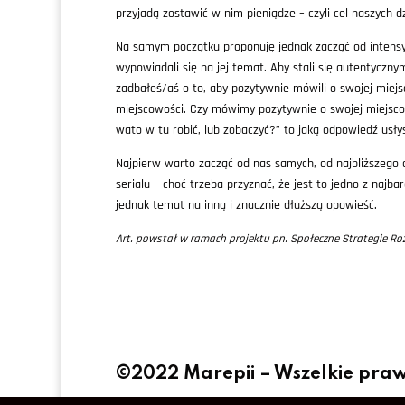
przyjadą zostawić w nim pieniądze – czyli cel naszych d
Na samym początku proponuję jednak zacząć od intensy
wypowiadali się na jej temat. Aby stali się autentycz
zadbałeś/aś o to, aby pozytywnie mówili o swojej mie
miejscowości. Czy mówimy pozytywnie o swojej miejscowo
wato w tu robić, lub zobaczyć?” to jaką odpowiedź usłysz
Najpierw warto zacząć od nas samych, od najbliższego o
serialu – choć trzeba przyznać, że jest to jedno z najb
jednak temat na inną i znacznie dłuższą opowieść.
Art. powstał w ramach projektu pn. Społeczne Strategie
©2022 Marepii – Wszelkie pra