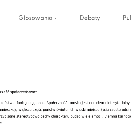
Głosowania
Debaty
Pu
 część społeczeństwa?
eństwie funkcjonują obok. Społeczność romska jest narodem nieterytorialny
zamieszkują większą część państw świata. Ich wioski miejsca życia często odci
 przypisane stereotypowo cechy charakteru budzą wiele emocji. Ciemna karnacja
e.