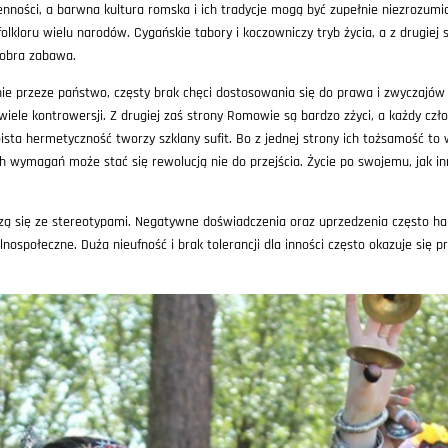
nności, a barwna kultura romska i ich tradycje mogą być zupełnie niezrozumi
folkloru wielu narodów. Cygańskie tabory i koczowniczy tryb życia, a z drugiej s
dobra zabawa.
e przeze państwo, częsty brak chęci dostosowania się do prawa i zwyczajów w 
iele kontrowersji. Z drugiej zaś strony Romowie są bardzo zżyci, a każdy czło
oista hermetyczność tworzy szklany sufit. Bo z jednej strony ich tożsamość t
h wymagań może stać się rewolucją nie do przejścia. Życie po swojemu, jak i
zą się ze stereotypami. Negatywne doświadczenia oraz uprzedzenia często h
nospołeczne. Duża nieufność i brak tolerancji dla inności często okazuje się