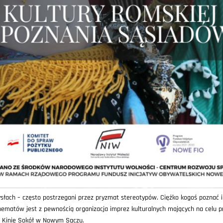
łach – często postrzegani przez pryzmat stereotypów. Ciężko kogoś poznać i
ematów jest z pewnością organizacja imprez kulturalnych mających na celu pr
w Kinie Sokół w Nowym Sączu.