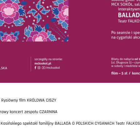
ofii Rysiówny film KRÓLOWA CISZY
ichrawy koncert zespołu CZARNINA
otra Kosińskiego spektakl familijny BALLADA O POLSKICH CYGANACH Teatr FALK