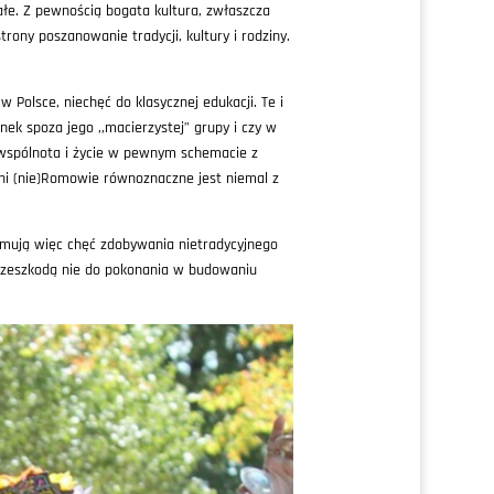
ałe. Z pewnością bogata kultura, zwłaszcza
trony poszanowanie tradycji, kultury i rodziny.
Polsce, niechęć do klasycznej edukacji. Te i
nek spoza jego ,,macierzystej” grupy i czy w
o wspólnota i życie w pewnym schemacie z
nni (nie)Romowie równoznaczne jest niemal z
amują więc chęć zdobywania nietradycyjnego
 przeszkodą nie do pokonania w budowaniu