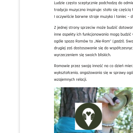
Ludzie często sceptycznie podchodzą do odmie
tradycja muzyczna inspiruje: stała się częścią 
I oczywiście barwne stroje muzyka i taniec – 
Z jednej strony sprzeciw może budzić dotowani
inne aspekty ich funkcjonowania mogą budzić w
ogóle spoza Romów to „Nie-Rom” (
gadzi
). Sw
drugiej zaś dostosowanie się do współczesnyc
wyrzeczeniem się swoich bliskich.
Romowie przez swoją inność na co dzień mier
wykształcenia, angażowania się w sprawy ogól
wzajemnych relacji.