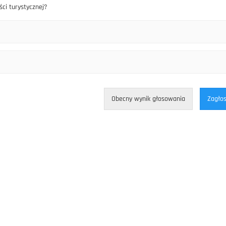
ści turystycznej?
Obecny wynik głosowania
Zagłos