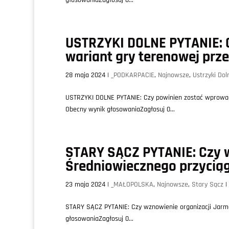
USTRZYKI DOLNE PYTANIE: 
wariant gry terenowej prz
28 maja 2024
|
_PODKARPACIE
,
Najnowsze
,
Ustrzyki Dol
USTRZYKI DOLNE PYTANIE: Czy powinien zostać wprowadz
Obecny wynik głosowaniaZagłosuj 0...
STARY SĄCZ PYTANIE: Czy 
Średniowiecznego przycią
23 maja 2024
|
_MAŁOPOLSKA
,
Najnowsze
,
Stary Sącz
|
STARY SĄCZ PYTANIE: Czy wznowienie organizacji Jarm
głosowaniaZagłosuj 0...