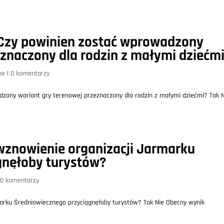
Czy powinien zostać wprowadzony
eznaczony dla rodzin z małymi dziećm
ne
|
0 komentarzy
ony wariant gry terenowej przeznaczony dla rodzin z małymi dziećmi? Tak N
wznowienie organizacji Jarmarku
gnęłoby turystów?
0 komentarzy
arku Średniowiecznego przyciągnęłoby turystów? Tak Nie Obecny wynik