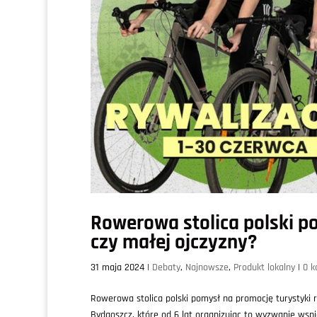
Rowerowa stolica polski p
czy małej ojczyzny?
31 maja 2024
|
Debaty
,
Najnowsze
,
Produkt lokalny
|
0 k
Rowerowa stolica polski pomysł na promocję turystyki 
Bydgoszcz, które od 6 lat organizując to wyzwanie wspi