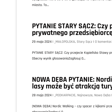
miasta. To...
PYTANIE STARY SĄCZ: Czy p
prywatnego przedsiębiorcę
29 maja 2024
|
_MAŁOPOLSKA
,
Stary Sącz
|
0 komentar
PYTANIE STARY SĄCZ: Czy przejecie Kąpieliska Stawy pr
Obecny wynik głosowaniaZagłosuj 0...
NOWA DĘBA PYTANIE: Nordic
lasy może być atrakcją tu
28 maja 2024
|
_PODKARPACIE
,
Najnowsze
,
Nowa Dęba
[NOWA DĘBA] Nordic Walking – czy spacer z kijkami prze
głosowaniaZagłosuj 0...