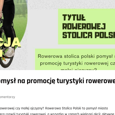
omysł na promocję turystyki rowerowe
omentarzy
rowerowej czy małej ojczyzny? Rowerowa Stolica Polski to pomysł miasta
era rozwój turystyki rowerowej, a wszystko w ramach większej akcji: aktywne