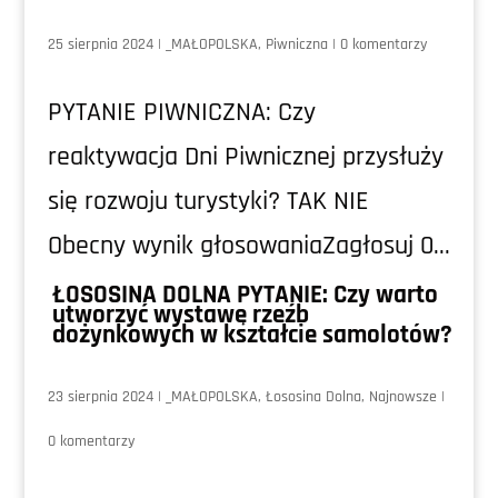
25 sierpnia 2024
|
_MAŁOPOLSKA
,
Piwniczna
|
0 komentarzy
PYTANIE PIWNICZNA: Czy
reaktywacja Dni Piwnicznej przysłuży
się rozwoju turystyki? TAK NIE
Obecny wynik głosowaniaZagłosuj 0...
ŁOSOSINA DOLNA PYTANIE: Czy warto
utworzyć wystawę rzeźb
dożynkowych w kształcie samolotów?
23 sierpnia 2024
|
_MAŁOPOLSKA
,
Łososina Dolna
,
Najnowsze
|
0 komentarzy