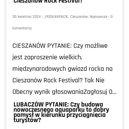
Cieszanów Rock Festival?
30 kwietnia 2024
|
_PODKARPACIE
,
Cieszanów
,
Najnowsze
|
0
komentarzy
CIESZANÓW PYTANIE: Czy możliwe
jest zaproszenie wielkich,
międzynarodowych gwiazd rocka na
Cieszanów Rock Festival? Tak Nie
Obecny wynik głosowaniaZagłosuj 0...
LUBACZÓW PYTANIE: Czy budowa
nowoczesnego aquaparku to dobry
pomysł w kierunku przyciągnięcia
turystów?