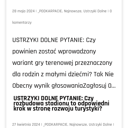
28 maja 2024
|
_PODKARPACIE
,
Najnowsze
,
Ustrzyki Dolne
|
0
komentarzy
USTRZYKI DOLNE PYTANIE: Czy
powinien zostać wprowadzony
wariant gry terenowej przeznaczony
dla rodzin z małymi dziećmi? Tak Nie
Obecny wynik głosowaniaZagłosuj 0...
USTRZYKI DOLNE PYTANIE: Czy
rozbudowa stadionu to odpowiedni
krok w stronę rozwoju turystyki?
27 kwietnia 2024
|
_PODKARPACIE
,
Najnowsze
,
Ustrzyki Dolne
|