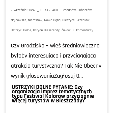
2 września 2024
|
_PODKARPACIE
,
Cieszanów
,
Lubaczów
,
Najnowsze
,
Niemstów
,
Nowa Dęba
,
Oleszyce
,
Przecław
,
Ustrzyki Dolne
,
Ustyan Bieszczady
,
Żuków
|
0 komentarzy
Czy Grodzisko – wieś średniowieczna
byłoby interesującą i przyciągającą
atrakcją turystyczną? Tak Nie Obecny
wynik głosowaniaZagłosuj 0...
USTRZYKI DOLNE PYTANIE: Czy
organizacja imprez tematycznych
typu Festiwal Kolorów przyciągnie
więcej turystów w Bieszczady?