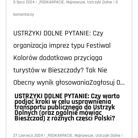
9 lipca 2024
|
_PODKARPACIE
,
Najnowsze
,
Ustrzyki Dolne
|
0
komentarzy
USTRZYKI DOLNE PYTANIE: Czy
organizacja imprez typu Festiwal
Kolorów dodatkowo przyciąga
turystów w Bieszczady? Tak Nie
Obecny wynik głosowaniaZagłosuj 0...
USTRZYKI DOLNE PYTANIE: Czy warto
podjąć kroki w celu usprawnienia
transportu publicznego do Ustrzyk
Dolnych (oraz ogólnie mówiąc
Bieszczad) z różnych części Polski?
27 czerwca 2024
|
_PODKARPACIE
,
Najnowsze
,
Ustrzyki Dolne
|