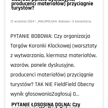
producenci materiałów) przyciągnie
turystów?
12 września 2024
|
_MAŁOPOLSKA
,
Bobowa
|
0 komentarzy
PYTANIE BOBOWA: Czy organizacja
Targów Koronki Klockowej (warsztaty
z wytwarzania, kiermasz materiałów,
wzorów, panele dyskusyjne,
producenci materiałów) przyciągnie
turystów? TAK NIE FieldField Obecny
wynik głosowaniaZagłosuj 0...
PYTANIE ŁOSOSINA DOLNA: Czy