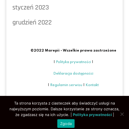
styczeń 2023
grudzień 2022
©2022 Marepii - Wszelkie prawa zastrzeżone
|
Polityka prywatności
|
Deklaracja dostępności
|
Regulamin serwisu
|
Kontakt
Ta strona korzysta z ciasteczek aby świadczyć usługi na
najwyższym poziomie. Dalsze korzystanie ze strony oznacza,
że zgadzasz się na ich użycie. |
Polityka prywatności
|
Zgoda